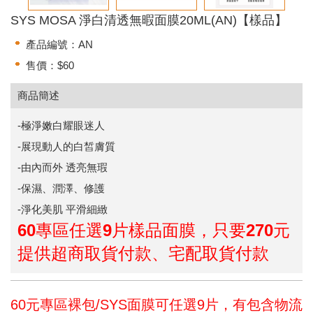
SYS MOSA 淨白清透無暇面膜20ML(AN)【樣品】
產品編號：AN
售價：$60
商品簡述
-極淨嫩白耀眼迷人
-展現動人的白皙膚質
-由內而外 透亮無瑕
-保濕、潤澤、修護
-淨化美肌 平滑細緻
60專區任選9片樣品面膜，只要270元
提供超商取貨付款、宅配取貨付款
60元專區裸包/SYS面膜可任選9片，有包含物流